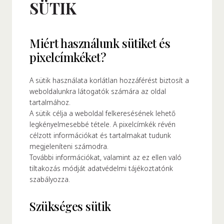
SÜTIK
Rólunk
Miért használunk sütiket és
Alapítónk
pixelcímkéket?
örténetünk
alati Értékeink
A sütik használata korlátlan hozzáférést biztosít a
ntarthatóság
weboldalunkra látogatók számára az oldal
Karrier
tartalmához.
A sütik célja a weboldal felkeresésének lehető
legkényelmesebbé tétele. A pixelcímkék révén
GYIK
célzott információkat és tartalmakat tudunk
megjeleníteni számodra.
További információkat, valamint az ez ellen való
apcsolat
tiltakozás módját adatvédelmi tájékoztatónk
szabályozza.
Szükséges sütik